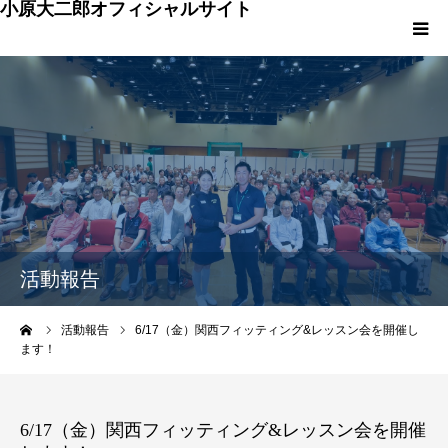
小原大二郎オフィシャルサイト
HOME
小原大二郎プロフィール
活動報告
イベント・レッスン
活動報告
メディア
ーム
活動報告
6/17（金）関西フィッティング&レッスン会を開催し
ます！
ＦＡＱ
お問い合わせ
6/17（金）関西フィッティング&レッスン会を開催