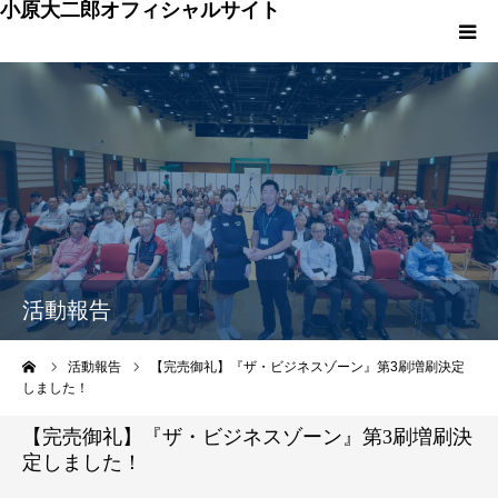
小原大二郎オフィシャルサイト
HOME
小原大二郎プロフィール
活動報告
イベント・レッスン
活動報告
メディア
ーム
活動報告
【完売御礼】『ザ・ビジネスゾーン』第3刷増刷決定
しました！
ＦＡＱ
【完売御礼】『ザ・ビジネスゾーン』第3刷増刷決
定しました！
お問い合わせ